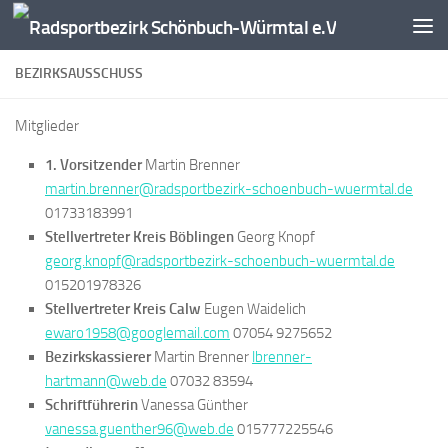
Zum Inhalt springen
BEZIRKSAUSSCHUSS
Mitglieder
1. Vorsitzender
Martin Brenner
martin.brenner@radsportbezirk-schoenbuch-wuermtal.de
01733183991
Stellvertreter Kreis Böblingen
Georg Knopf
georg.knopf@radsportbezirk-schoenbuch-wuermtal.de
015201978326
Stellvertreter Kreis Calw
Eugen Waidelich
ewaro1958@googlemail.com
07054 9275652
Bezirkskassierer
Martin Brenner
lbrenner-
hartmann@web.de
07032 83594
Schriftführerin
Vanessa Günther
vanessa.guenther96@web.de
015777225546