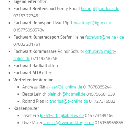
Jugendleiter
offen
Fachwart Breitensport
Georg Knopf
G.knopf@outlook.de
07157 72745
Fachwart Rennsport
Uwe Töpfl
uwe.toepfl@gmx.de
0157750985784
Fachwart Kunstradsport
Stefan Heine
fachwart@heine7.de
07032 201761
Fachwart Kommissäre
Reiner Schuler
schulervarm@t-
online.de
07119348748
Fachwart Radball
offen
Fachwart MTB
offen
Vertreter der Vereine
Andreas Klär
aklaer@t-online.de
017678885244
Beata Leinich
bleinich@hotmail.de
015756681539
Roland Ries
rolandries@t-online.de
01727316582
Kassenprüfer
Josef Erb
Jo-61-erb@kabelbw.de
015773189164
Uwe Maier
vorsitz@rvwmerklingen.de
015156965855