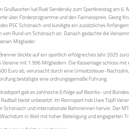
en Grußworten lud Rudi Sendersky zum Sportkreistag am 6. 
erte über Förderprogramme und den Fairnesspreis. Georg Kn
es RSC Schönaich und kündigte ein zusätzliches Anfänge
m von Rund um Schönaich an. Danach gedachte die Versam
benen Mitglieder.
Brenner blickte auf ein sportlich erfolgreiches Jahr 2025 zurü
6 Vereine mit 1.996 Mitgliedern. Die Kassenlage schloss mi
600 Euro ab, verursacht durch eine Umsatzsteuer-Nachzahlu
rüfung bestätigte eine ordnungsgemäße Führung.
tradsport gab es zahlreiche Erfolge auf Bezirks- und Bunde
 Radball bleibt unbesetzt. Im Rennsport hob Uwe Töpfl Vera
 Schönaich und internationale Bahnrennen hervor. Der MTB
 Wachstum in Weil mit hoher Beteiligung und engagierten Tr