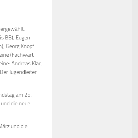
dergewählt.
is BB), Eugen
n), Georg Knopf
Heine (Fachwart
eine: Andreas Klär,
Der Jugendleiter
andstag am 25.
 und die neue
März und die