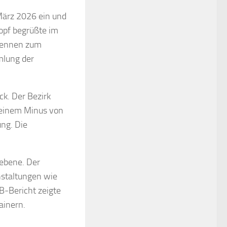
März 2026 ein und
opf begrüßte im
rrennen zum
mlung der
ck. Der Bezirk
t einem Minus von
ng. Die
sebene. Der
nstaltungen wie
‑Bericht zeigte
ainern.