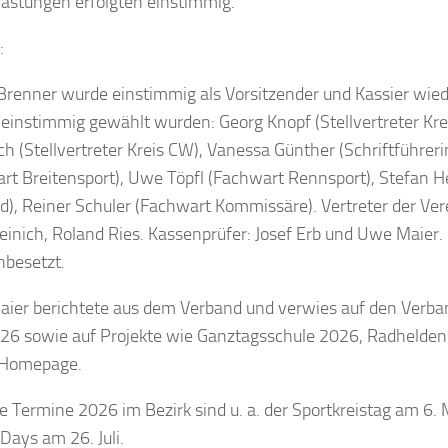
lastungen erfolgten einstimmig.
:
Brenner wurde einstimmig als Vorsitzender und Kassier wie
einstimmig gewählt wurden: Georg Knopf (Stellvertreter Kre
ch (Stellvertreter Kreis CW), Vanessa Günther (Schriftführeri
rt Breitensport), Uwe Töpfl (Fachwart Rennsport), Stefan 
d), Reiner Schuler (Fachwart Kommissäre). Vertreter der Ver
einich, Roland Ries. Kassenprüfer: Josef Erb und Uwe Maier. 
nbesetzt.
aier berichtete aus dem Verband und verwies auf den Verb
026 sowie auf Projekte wie Ganztagsschule 2026, Radhelden
Homepage.
e Termine 2026 im Bezirk sind u. a. der Sportkreistag am 6. 
 Days am 26. Juli.