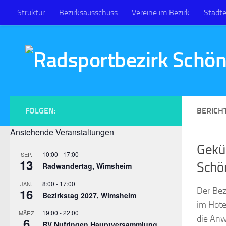
Struktur
Bezirksausschuss
Vereine im Bezirk
Städt
Zum Inhalt springen
FOLGEN:
BERICH
Anstehende Veranstaltungen
Gekür
10:00
-
17:00
SEP.
13
Schö
Radwandertag, Wimsheim
8:00
-
17:00
JAN.
Der Bez
16
Bezirkstag 2027, Wimsheim
im Hote
19:00
-
22:00
MÄRZ
die Anw
6
RV Nufringen Hauptversammlung