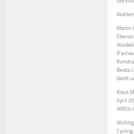
Die Ent
Wahlen
Martin 
Ebenso 
Waideli
(Fachwa
Kunstra
Beata L
bleibt u
Klaus M
April 2
WRSV‑
Wichtig
Cycling